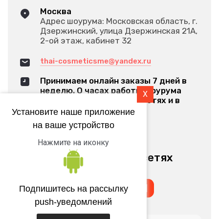
Москва
Адрес шоурума: Московская область, г.
Дзержинский, улица Дзержинская 21А,
2-ой этаж, кабинет 32
thai-cosmeticsme@yandex.ru
Принимаем онлайн заказы 7 дней в
неделю. О часах работы шоурума
X
оповещаем в наших соц.сетях и в
Яндексе
Установите наше приложение
на ваше устройство
Обратный звонок
Нажмите на иконку
Мы в социальных сетях
Подпишитесь на рассылку
push-уведомлений