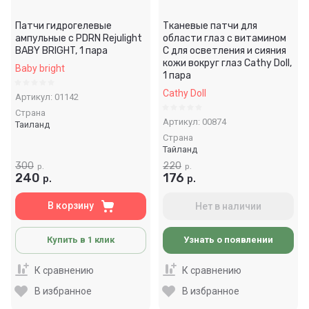
Патчи гидрогелевые
Тканевые патчи для
ампульные с PDRN Rejulight
области глаз с витамином
BABY BRIGHT, 1 пара
С для осветления и сияния
кожи вокруг глаз Cathy Doll,
Baby bright
1 пара
Cathy Doll
Артикул:
01142
Страна
Артикул:
00874
Таиланд
Страна
Тайланд
300
220
р.
р.
240
176
р.
р.
В корзину
Нет в наличии
Купить в 1 клик
Узнать о появлении
К сравнению
К сравнению
В избранное
В избранное