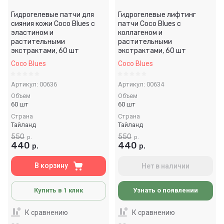
Гидрогелевые патчи для
Гидрогелевые лифтинг
сияния кожи Coco Blues с
патчи Coco Blues с
эластином и
коллагеном и
растительными
растительными
экстрактами, 60 шт
экстрактами, 60 шт
Coco Blues
Coco Blues
Артикул:
00636
Артикул:
00634
Объем
Объем
60 шт
60 шт
Страна
Страна
Тайланд
Тайланд
550
550
р.
р.
440
440
р.
р.
В корзину
Нет в наличии
Купить в 1 клик
Узнать о появлении
К сравнению
К сравнению