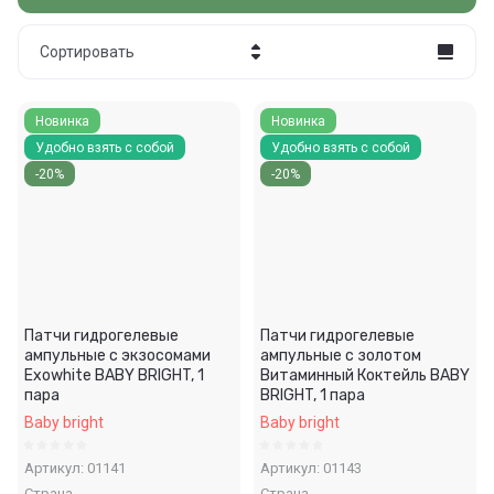
Сортировать
Цена - убывание
Новинка
Новинка
Цена - возрастание
Удобно взять с собой
Удобно взять с собой
-20%
-20%
Название - Я-А
Название - А-Я
Патчи гидрогелевые
Патчи гидрогелевые
ампульные с экзосомами
ампульные с золотом
Exowhite BABY BRIGHT, 1
Витаминный Коктейль BABY
пара
BRIGHT, 1 пара
Baby bright
Baby bright
Артикул:
01141
Артикул:
01143
Страна
Страна