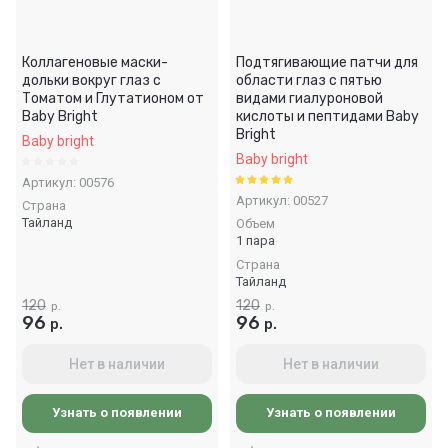
Коллагеновые маски-
Подтягивающие патчи для
дольки вокруг глаз с
области глаз с пятью
Томатом и Глутатионом от
видами гиалуроновой
Baby Bright
кислоты и пептидами Baby
Bright
Baby bright
Baby bright
Артикул:
00576
Артикул:
00527
Страна
Тайланд
Объем
1 пара
Страна
Тайланд
120
120
р.
р.
96
96
р.
р.
Нет в наличии
Нет в наличии
Узнать о появлении
Узнать о появлении