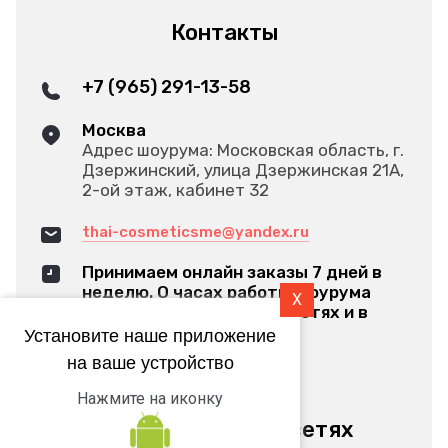
Контакты
+7 (965) 291-13-58
Москва
Адрес шоурума: Московская область, г.
Дзержинский, улица Дзержинская 21А,
2-ой этаж, кабинет 32
thai-cosmeticsme@yandex.ru
Принимаем онлайн заказы 7 дней в
неделю. О часах работы шоурума
X
оповещаем в наших соц.сетях и в
Яндексе
Установите наше приложение
на ваше устройство
Обратный звонок
Нажмите на иконку
Мы в социальных сетях