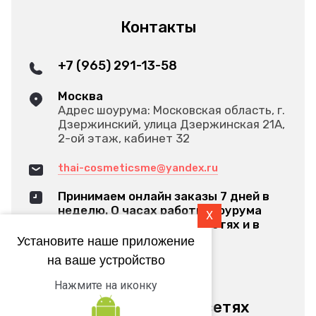
Контакты
+7 (965) 291-13-58
Москва
Адрес шоурума: Московская область, г.
Дзержинский, улица Дзержинская 21А,
2-ой этаж, кабинет 32
thai-cosmeticsme@yandex.ru
Принимаем онлайн заказы 7 дней в
неделю. О часах работы шоурума
X
оповещаем в наших соц.сетях и в
Яндексе
Установите наше приложение
на ваше устройство
Обратный звонок
Нажмите на иконку
Мы в социальных сетях