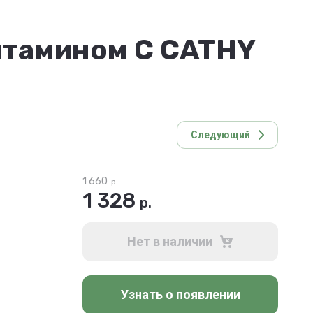
итамином С CATHY
Следующий
1 660
р.
1 328
р.
Нет в наличии
Узнать о появлении