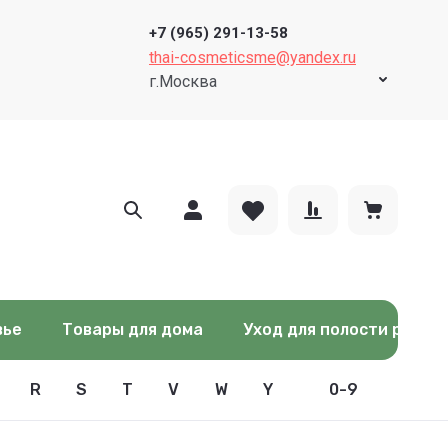
Парфюмированные средства для стирки и ухода за тканями
+7 (965) 291-13-58
thai-cosmeticsme@yandex.ru
г.Москва
теперь в удовольствие
вье
Товары для дома
Уход для полости рта
R
S
T
V
W
Y
0-9