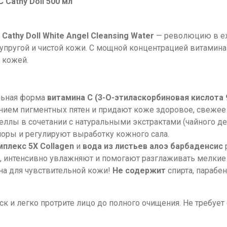
Cathy Doll 500 мл
Cathy Doll White Angel Cleansing Water
— революцию в еж
у
 упругой и чистой кожи. С мощной концентрацией витамин
 кожей.
льная форма
витамина С (3-O-этиласкорбиновая кислота 
ием пигментных пятен и придают коже здоровое, свежее 
ллы в сочетании с натуральными экстрактами (чайного де
 поры и регулируют выработку кожного сала.
мплекс 5X Collagen
и
вода из листьев алоэ барбаденсис
, интенсивно увлажняют и помогают разглаживать мелкие
а для чувствительной кожи!
Не содержит
спирта, парабе
к и легко протрите лицо до полного очищения. Не требует