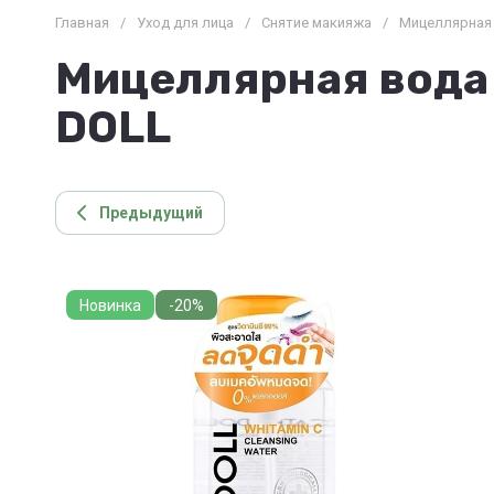
Главная
/
Уход для лица
/
Снятие макияжа
/
Мицеллярная 
Мицеллярная вода 
DOLL
Предыдущий
Новинка
-20%