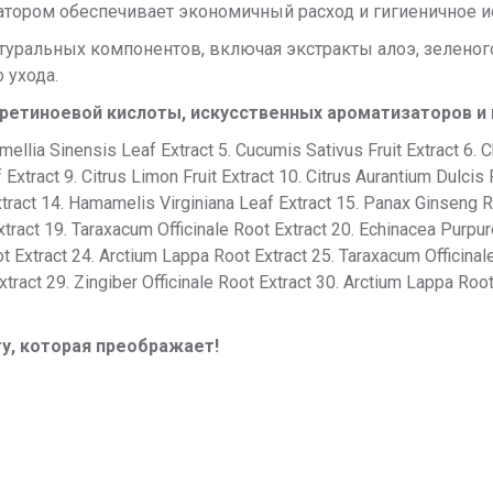
атором обеспечивает экономичный расход и гигиеничное и
туральных компонентов, включая экстракты алоэ, зеленого
 ухода.
, ретиноевой кислоты, искусственных ароматизаторов и 
amellia Sinensis Leaf Extract 5. Cucumis Sativus Fruit Extract 6.
Extract 9. Citrus Limon Fruit Extract 10. Citrus Aurantium Dulcis 
Extract 14. Hamamelis Virginiana Leaf Extract 15. Panax Ginseng R
xtract 19. Taraxacum Officinale Root Extract 20. Echinacea Purpu
oot Extract 24. Arctium Lappa Root Extract 25. Taraxacum Officina
tract 29. Zingiber Officinale Root Extract 30. Arctium Lappa Root
ту, которая преображает!