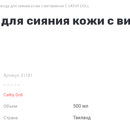
вода для сияния кожи с витамином С CATHY DOLL
для сияния кожи с в
Артикул:
01181
Cathy Doll
500 мл
Объем
Таиланд
Страна