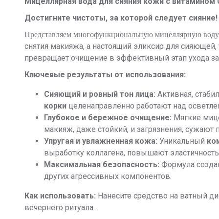
Мицеллярная вода для сияния кожи с витамином С 
Достигните чистоты, за которой следует сияние!
Представляем многофункциональную мицеллярную вод
снятия макияжа, а настоящий эликсир для сияющей,
превращает очищение в эффективный этап ухода за
Ключевые результаты от использования:
Сияющий и ровный тон лица:
Активная, стаби
корки
целенаправленно работают над осветлен
Глубокое и бережное очищение:
Мягкие мице
макияж, даже стойкий, и загрязнения, сужают
Упругая и увлажненная кожа:
Уникальный
ко
выработку коллагена, повышают эластичность
Максимальная безопасность:
Формула создан
других агрессивных компонентов.
Как использовать:
Нанесите средство на ватный дис
вечернего ритуала.