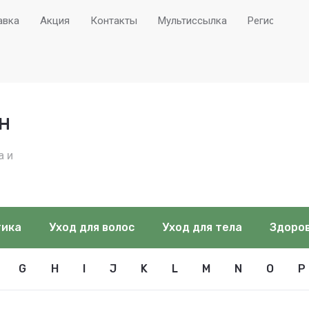
авка
Акция
Контакты
Мультиссылка
Регистрация
Н
а и
тика
Уход для волос
Уход для тела
Здоро
G
H
I
J
K
L
M
N
O
P