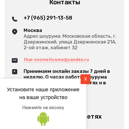
Контакты
+7 (965) 291-13-58
Москва
Адрес шоурума: Московская область, г.
Дзержинский, улица Дзержинская 21А,
2-ой этаж, кабинет 32
thai-cosmeticsme@yandex.ru
Принимаем онлайн заказы 7 дней в
неделю. О часах работы шоурума
X
оповещаем в наших соц.сетях и в
Яндексе
Установите наше приложение
на ваше устройство
Обратный звонок
Нажмите на иконку
Мы в социальных сетях